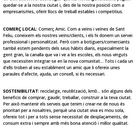
quedar-se a la nostra ciutat i, des de la nostra posició com a
empresaris/ries, oferir llocs de treball estables i competitius.
COMERÇ LOCAL
: Comerç Amic. Com a veïns i veïnes de Sant
Feliu, coneixem els nostres veïns/clients, i els hi donem un servei
professional i personalitzat. Però com a botiguers/comerciants
també estem pendents dels seus hàbits diaris, especialment la
gent gran, la canalla que va i ve a les escoles, els nous vinguts
que necessiten integrar-se en la nova comunitat… Tots i cada un
d’ells troben al seu establiment un amic que li ofereix unes
paraules d’afecte, ajuda, un consell, si és necessari.
SOSTENIBILITAT
: reciclatge, reutilització, km0… són alguns dels
beneficis de comprar, gaudir, treballar, construïr a la teva ciutat.
Per això mantenir els serveis que tenim i crear-ne de nous és
prioritari per a nosaltres, perquè una ciutat viva es mou sola,
ofereix tot i per a tots sense necessitat de desplaçaments, de
consum extra i sempre amb més bona atenció i millor qualitat.