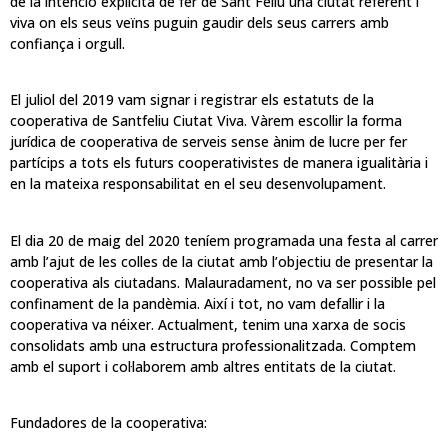
de la intenció explícita de fer de Sant Feliu una ciutat referent i
viva on els seus veïns puguin gaudir dels seus carrers amb
confiança i orgull.
El juliol del 2019 vam signar i registrar els estatuts de la
cooperativa de Santfeliu Ciutat Viva. Vàrem escollir la forma
jurídica de cooperativa de serveis sense ànim de lucre per fer
partícips a tots els futurs cooperativistes de manera igualitària i
en la mateixa responsabilitat en el seu desenvolupament.
El dia 20 de maig del 2020 teníem programada una festa al carrer
amb l’ajut de les colles de la ciutat amb l’objectiu de presentar la
cooperativa als ciutadans. Malauradament, no va ser possible pel
confinament de la pandèmia. Així i tot, no vam defallir i la
cooperativa va néixer. Actualment, tenim una xarxa de socis
consolidats amb una estructura professionalitzada. Comptem
amb el suport i col·laborem amb altres entitats de la ciutat.
Fundadores de la cooperativa: